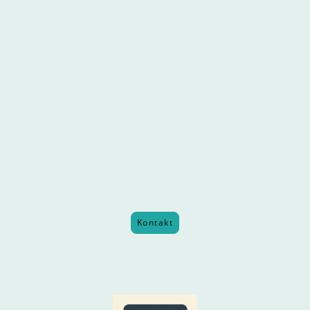
Wir freuen uns auf Ihre
Nachricht!
Wenn Sie Fragen haben, weitere Informationen
benötigen oder eine Buchung vornehmen
möchten,
zögern Sie bitte nicht, uns zu kontaktieren. Wir
freuen uns darauf, von Ihnen zu hören.
Kontakt