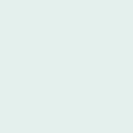
Schlafzimmer 3
: Einzelbettzimmer*
Schlafzimmer 4
: im 1. OG mit
Queensizebett (140 x 200 cm) ebenfalls
für Ferienwohnung 2 buchbar.
Alle Schlafzimmer verfügen über einen
Schrank und einen Schreibtisch.
*Einzelbetten haben Komfortgröße (je
100 x 200 cm)