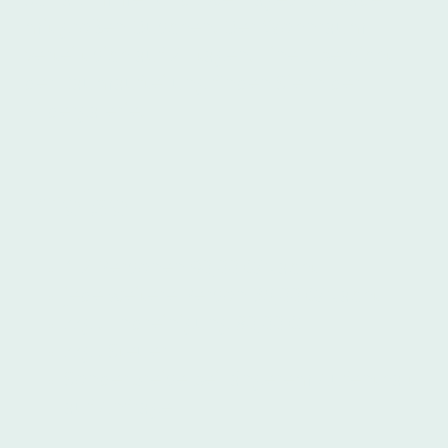
mit großen Duschen. Der Wohnraum
verteilt sich auf 2 Etagen. Eine Übersicht
der Raumaufteilung finden Sie in der
Bildergalerie.
Preise
1-2 Personen 90,00 €/Nacht
jede weitere Person 35,00 €/Nacht
zzgl. Endreinigung 80,00 €
zzgl. Steuer
Sonderpreise bei längerem Aufenthalt
auf Anfrage