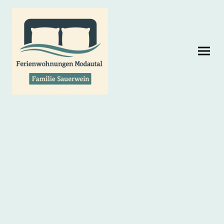
Ferienwohnung 1
Wohnfläche 140 m² • bis 6 Personen
Die Ferienwohnung ist hell, freundlich und
modern eingerichtet. Sie verfügt über 4
Schlafzimmer und zwei Tageslichtbäder